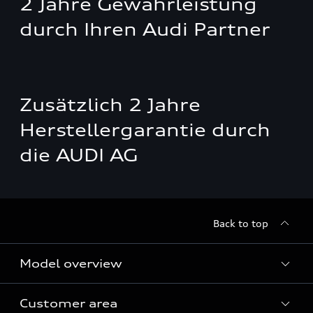
2 Jahre Gewährleistung
durch Ihren Audi Partner
Zusätzlich 2 Jahre
Herstellergarantie durch
die AUDI AG
Back to top
Model overview
Customer area
All Models