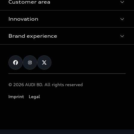
Customer area
All Models
Innovation
Servicing your Audi
Audi Service
Brand experience
Vorsprung durch Technik
Audi Genuine Parts
Audi Sport
Request a test drive
Audi Genuine Accessories
Audi quattro
Locate dealer
© 2026 AUDI BD. All rights reserved
Imprint
Legal